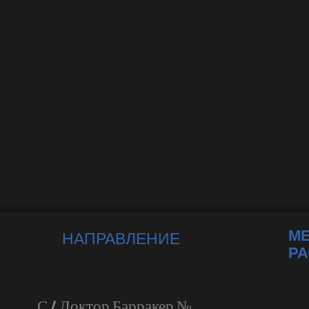
М
НАПРАВЛЕНИЕ
Р
С / Доктор Барракер №