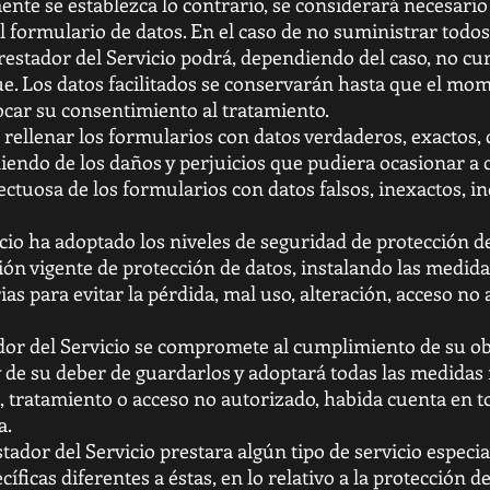
ente se establezca lo contrario, se considerará necesario
l formulario de datos. En el caso de no suministrar todo
restador del Servicio podrá, dependiendo del caso, no cur
túe. Los datos facilitados se conservarán hasta que el mo
car su consentimiento al tratamiento.
rellenar los formularios con datos verdaderos, exactos,
iendo de los daños y perjuicios que pudiera ocasionar a 
tuosa de los formularios con datos falsos, inexactos, i
icio ha adoptado los niveles de seguridad de protección d
ción vigente de protección de datos, instalando las medida
ias para evitar la pérdida, mal uso, alteración, acceso n
dor del Servicio se compromete al cumplimiento de su ob
y de su deber de guardarlos y adoptará todas las medidas 
a, tratamiento o acceso no autorizado, habida cuenta en
a.
tador del Servicio prestara algún tipo de servicio especi
íficas diferentes a éstas, en lo relativo a la protección d