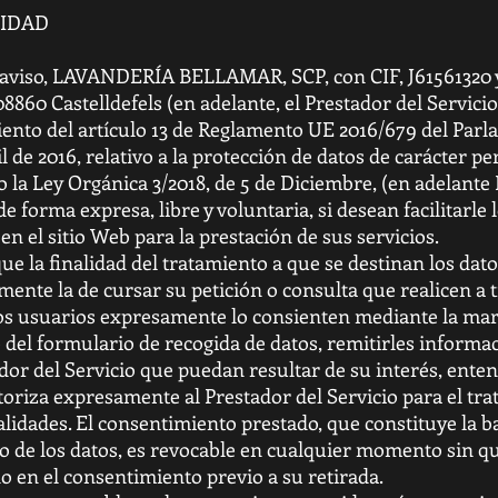
CIDAD
 aviso, LAVANDERÍA BELLAMAR, SCP, con CIF, J61561320 y
08860 Castelldefels (en adelante, el Prestador del Servici
ento del artículo 13 de Reglamento UE 2016/679 del Parl
il de 2016, relativo a la protección de datos de carácter pe
 la Ley Orgánica 3/2018, de 5 de Diciembre, (en adelante 
e forma expresa, libre y voluntaria, si desean facilitarle
 en el sitio Web para la prestación de sus servicios.
e la finalidad del tratamiento a que se destinan los datos
ente la de cursar su petición o consulta que realicen a t
 los usuarios expresamente lo consienten mediante la marc
 del formulario de recogida de datos, remitirles informac
ador del Servicio que puedan resultar de su interés, ente
toriza expresamente al Prestador del Servicio para el tr
alidades. El consentimiento prestado, que constituye la b
o de los datos, es revocable en cualquier momento sin que 
o en el consentimiento previo a su retirada.