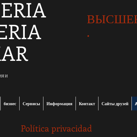
ERIA
ВЫСШЕЕ
ERIA
.
MAR
ИЯ И
бизнес
Сервисы
Информация
Контакт
Сайты друзей
A
Política privacidad